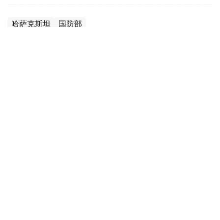
哈萨克斯坦
国防部
达娜 努尔巴克提
编译
12:35, 08 8月 2026
2036年前构建生物技术创新体系 哈萨克斯坦
发布发展战略草案
（哈萨克国际通讯社讯）哈萨克斯坦计划到2036年建立覆
盖科研创新、成果转化、产业应用全过程的生物技术发展体
系，推动科研成果加快走向产业化和实际应用。