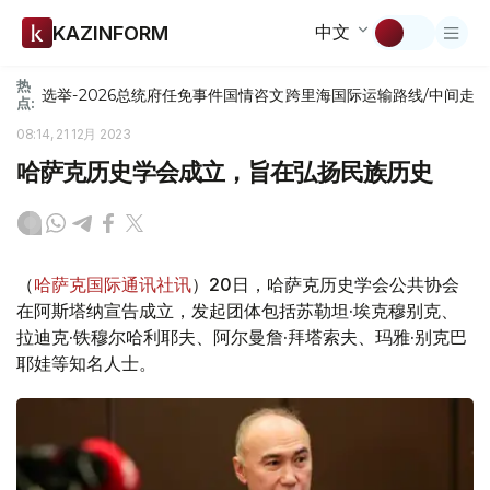
中文
KAZINFORM
热
选举-2026
总统府
任免
事件
国情咨文
跨里海国际运输路线/中间走
点:
08:14, 21 12月 2023
哈萨克历史学会成立，旨在弘扬民族历史
（
哈萨克国际通讯社讯
）20日，哈萨克历史学会公共协会
在阿斯塔纳宣告成立，发起团体包括苏勒坦·埃克穆别克、
拉迪克·铁穆尔哈利耶夫、阿尔曼詹·拜塔索夫、玛雅·别克巴
耶娃等知名人士。