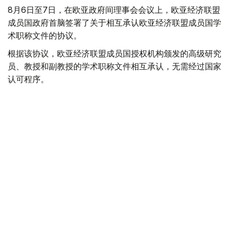
8月6日至7日，在欧亚政府间理事会会议上，欧亚经济联盟
成员国政府首脑签署了关于相互承认欧亚经济联盟成员国学
术职称文件的协议。
根据该协议，欧亚经济联盟成员国授权机构颁发的高级研究
员、教授和副教授的学术职称文件相互承认，无需经过国家
认可程序。
因此，在哈萨克斯坦颁发的学术职称文件在其他欧亚经济联
盟成员国境内无需经过额外认证程序即可得到承认。
此外，该协议的条款也适用于在其生效前颁发的学术职称文
件。
该协议的实施将使科研和科研教育工作者能够在欧亚经济联
盟共同劳动力市场框架内开展工作，简化就业过程中的行政
程序，并降低公民在认证科研职称文件方面的时间和经济成
本。
据悉，欧亚经济联盟成员国之间关于相互承认学历证书的协
议已于2024年5月2日生效。