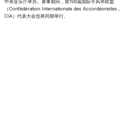
中央音乐厅举办。赛事期间，第156届国际手风琴联盟
（Confédération Internationale des Accordéonistes，
CIA）代表大会也将同期举行。
“Coupe Mondiale”创办于1938年，是全球历史最悠久、最
具影响力的手风琴与巴扬国际赛事之一，长期以来汇聚来自
世界各地的优秀演奏家，为国际专业音乐交流的重要平台。
本届赛事将吸引来自多个国家的音乐家和文化界人士参与。
组委会介绍，评委来自21个国家，参赛选手来自16个国家和
地区，包括澳大利亚、美国、德国、意大利、法国、中国、
韩国、英国、土耳其、哈萨克斯坦等。
主办方表示，哈萨克斯坦获得举办这一国际赛事的资格，体
现了国际社会对该国文化实力的认可，也将进一步巩固阿斯
塔纳作为国际文化交流中心的地位，提升哈萨克斯坦在世界
文化舞台上的影响力。
赛事期间，国际手风琴联盟主席米尔科·帕塔里尼（Mirco
Patarini）、副主席李聪（Li Cong）和佐里察·卡拉库托夫
斯卡（Zorica Karakutovska）、秘书长金莫·马蒂拉