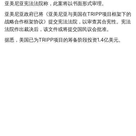
亚美尼亚宪法法院称，此案将以书面形式审理。
亚美尼亚政府已将《亚美尼亚与美国在TRIPP项目框架下的
战略合作框架协议》提交宪法法院，以审查其合宪性。宪法
法院作出裁决后，该文件或将提交国民议会批准。
据悉，美国已为TRIPP项目的筹备阶段投资1.4亿美元。
美国
国际
亚美尼亚
木合塔尔 哈力木拉
编译
19:54, 05 8月 2026
以总理称哈马斯彻底解除武装前不会从加沙
撤军