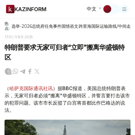
中文
KAZINFORM
热
选举-2026
总统府
任免
事件
国情咨文
跨里海国际运输路线/中间走
点:
17:51, 11 8月 2025
特朗普要求无家可归者“立即”搬离华盛顿特
区
（
哈萨克国际通讯社讯
）据BBC报道，美国总统特朗普表
示，无家可归者必须“搬离”华盛顿特区，并誓言要打击该市
的犯罪问题。该市市长反驳了白宫将首都比作巴格达的说
法。