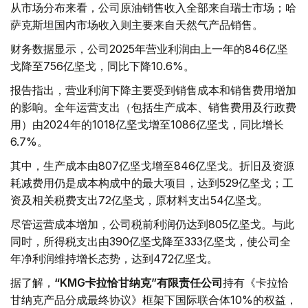
从市场分布来看，公司原油销售收入全部来自瑞士市场；哈
萨克斯坦国内市场收入则主要来自天然气产品销售。
财务数据显示，公司2025年营业利润由上一年的846亿坚
戈降至756亿坚戈，同比下降10.6%。
报告指出，营业利润下降主要受到销售成本和销售费用增加
的影响。全年运营支出（包括生产成本、销售费用及行政费
用）由2024年的1018亿坚戈增至1086亿坚戈，同比增长
6.7%。
其中，生产成本由807亿坚戈增至846亿坚戈。折旧及资源
耗减费用仍是成本构成中的最大项目，达到529亿坚戈；工
资及相关税费支出72亿坚戈，原材料支出54亿坚戈。
尽管运营成本增加，公司税前利润仍达到805亿坚戈。与此
同时，所得税支出由390亿坚戈降至333亿坚戈，使公司全
年净利润维持增长态势，达到472亿坚戈。
据了解，
“KMG卡拉恰甘纳克”有限责任公司
持有《卡拉恰
甘纳克产品分成最终协议》框架下国际联合体10%的权益，