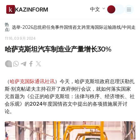
中文
KAZINFORM
热
选举-2026
总统府
任免
事件
国情咨文
跨里海国际运输路线/中间走
点:
11:16, 03 9月 2024
哈萨克斯坦汽车制造业产量增长30%
（
哈萨克国际通讯社讯
）今天，哈萨克斯坦政府总理沃勒扎
斯·别克帖诺夫主持召开了政府例行会议，就如何落实国家
元首题为《公正的哈萨克斯坦：法律与秩序、经济增长、社
会乐观》的2024年度国情咨文中提出的各项措施展开讨
论。