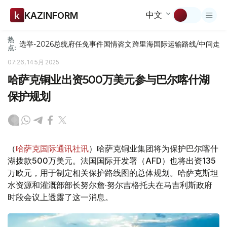
中文
KAZINFORM
热
选举-2026
总统府
任免
事件
国情咨文
跨里海国际运输路线/中间走
点:
07:26, 14 5月 2025
哈萨克铜业出资500万美元参与巴尔喀什湖
保护规划
（
哈萨克国际通讯社讯
）哈萨克铜业集团将为保护巴尔喀什
湖拨款500万美元。法国国际开发署（AFD）也将出资135
万欧元，用于制定相关保护路线图的总体规划。哈萨克斯坦
水资源和灌溉部部长努尔詹·努尔吉格托夫在马吉利斯政府
时段会议上透露了这一消息。