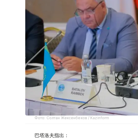
Фото: Солтан Жексенбеков / Kazinform
巴塔洛夫指出：