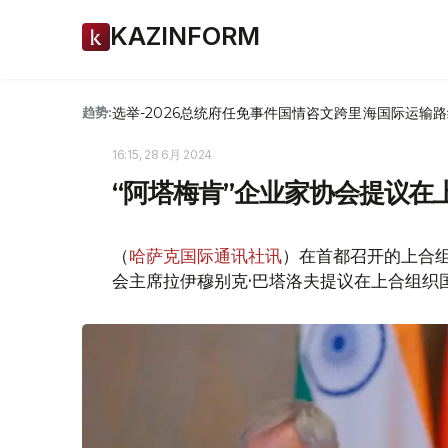
KAZINFORM
选举-2026
总统府
任免
事件
国情咨文
跨里海国际运输路
趋势:
16:15, 28 6月 2024
“阿塔梅肯”企业家协会提议
（
哈萨克国际通讯社讯
）在首都召开的上合组
会主席拉伊穆别克·巴塔洛夫提议在上合组织