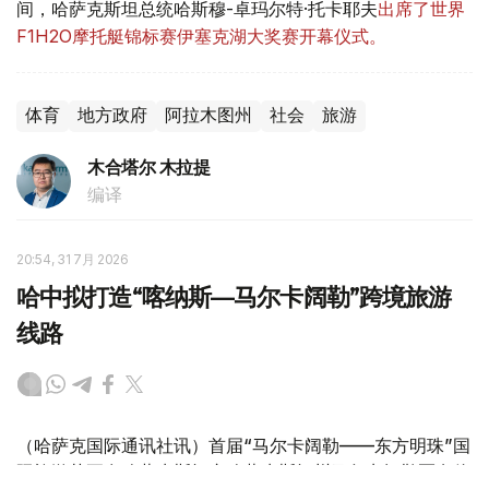
间，哈萨克斯坦总统哈斯穆-卓玛尔特·托卡耶夫
出席了世界
F1H2O摩托艇锦标赛伊塞克湖大奖赛开幕仪式。
体育
地方政府
阿拉木图州
社会
旅游
木合塔尔 木拉提
编译
20:54, 31 7月 2026
哈中拟打造“喀纳斯—马尔卡阔勒”跨境旅游
线路
（哈萨克国际通讯社讯）首届“马尔卡阔勒——东方明珠”国
际旅游节正在哈萨克斯坦东哈萨克斯坦州马尔卡阔勒区乌伦