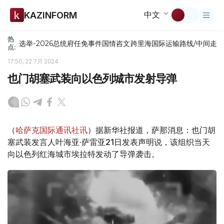
中文
KAZINFORM
热
选举-2026
总统府
任免
事件
国情咨文
跨里海国际运输路线/中间走
点:
17:50, 22 7月 2024
也门胡塞武装向以色列城市发射导弹
（
哈萨克国际通讯社讯
）据新华社报道，萨那消息：也门胡
塞武装发言人叶海亚·萨雷亚21日发表声明说，该组织当天
向以色列红海城市埃拉特发动了导弹袭击。