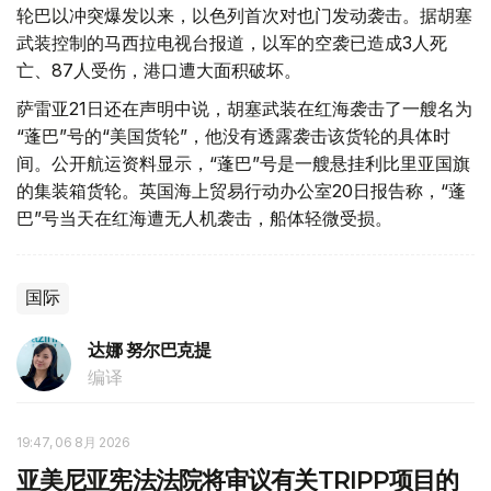
轮巴以冲突爆发以来，以色列首次对也门发动袭击。据胡塞
武装控制的马西拉电视台报道，以军的空袭已造成3人死
亡、87人受伤，港口遭大面积破坏。
萨雷亚21日还在声明中说，胡塞武装在红海袭击了一艘名为
“蓬巴”号的“美国货轮”，他没有透露袭击该货轮的具体时
间。公开航运资料显示，“蓬巴”号是一艘悬挂利比里亚国旗
的集装箱货轮。英国海上贸易行动办公室20日报告称，“蓬
巴”号当天在红海遭无人机袭击，船体轻微受损。
国际
达娜 努尔巴克提
编译
19:47, 06 8月 2026
亚美尼亚宪法法院将审议有关TRIPP项目的