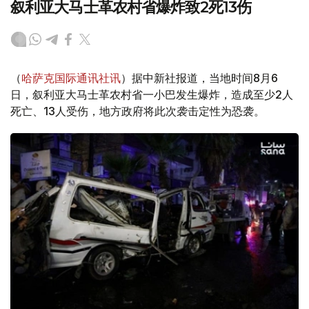
叙利亚大马士革农村省爆炸致2死13伤
（
哈萨克国际通讯社讯
）据中新社报道，当地时间8月6
日，叙利亚大马士革农村省一小巴发生爆炸，造成至少2人
死亡、13人受伤，地方政府将此次袭击定性为恐袭。