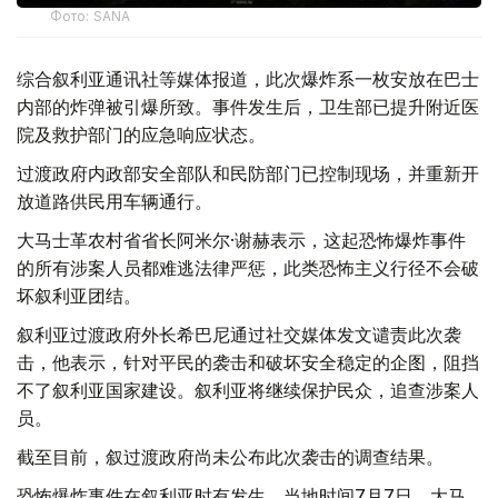
Фото: SANA
综合叙利亚通讯社等媒体报道，此次爆炸系一枚安放在巴士
内部的炸弹被引爆所致。事件发生后，卫生部已提升附近医
院及救护部门的应急响应状态。
过渡政府内政部安全部队和民防部门已控制现场，并重新开
放道路供民用车辆通行。
大马士革农村省省长阿米尔·谢赫表示，这起恐怖爆炸事件
的所有涉案人员都难逃法律严惩，此类恐怖主义行径不会破
坏叙利亚团结。
叙利亚过渡政府外长希巴尼通过社交媒体发文谴责此次袭
击，他表示，针对平民的袭击和破坏安全稳定的企图，阻挡
不了叙利亚国家建设。叙利亚将继续保护民众，追查涉案人
员。
截至目前，叙过渡政府尚未公布此次袭击的调查结果。
恐怖爆炸事件在叙利亚时有发生。当地时间7月7日，大马