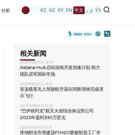
KZ
QZ
РУ
EN
中文
ق ز
ЎЗ
分析
相关新闻
2026年8月6日 14:16
Astana Hub启动游戏开发加速计划 助力
团队进军国际市场
2026年8月6日 13:11
首架载客无人驾驶航空器在阿斯塔纳完成演
示飞行
2026年8月6日 12:31
“巴伊铁列克”航天火箭综合体运营公司
2025年盈利330万坚戈
2026年8月5日 12:15
库纳耶夫市将建设F1H2O赛艇制造工厂并