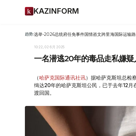
KAZINFORM
选举-2026
总统府
任免
事件
国情咨文
跨里海国际运输路
趋势:
10:22, 02 6月 2025
一名潜逃20年的毒品走私嫌
（
哈萨克国际通讯社讯
）据哈萨克斯坦总检
缉达20年的哈萨克斯坦公民，已于去年12
渡回国。