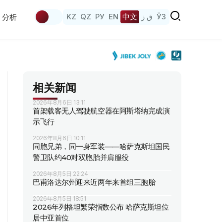
KZ
QZ
РУ
EN
中文
ق ز
ЎЗ
分析
相关新闻
2026年8月6日 13:11
首架载客无人驾驶航空器在阿斯塔纳完成演
示飞行
2026年8月6日 10:11
同胞兄弟，同一身军装——哈萨克斯坦国民
警卫队约40对双胞胎并肩服役
2026年8月5日 22:24
巴甫洛达尔州迎来近两年来首组三胞胎
2026年8月5日 18:51
2026年列格坦繁荣指数公布 哈萨克斯坦位
居中亚首位