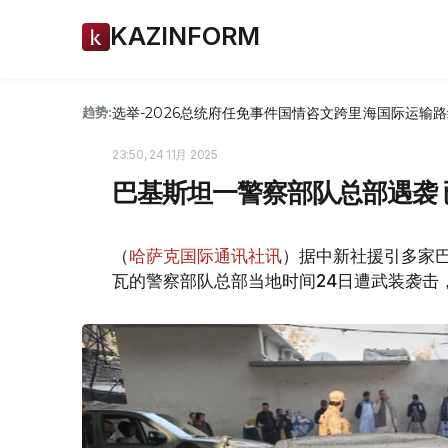
KAZINFORM
选举-2026
总统府
任免
事件
国情咨文
跨里海国际运输路
趋势:
23:50, 24 11月 2025
巴基斯坦一警察部队总部遇袭 
（
哈萨克国际通讯社讯
）据中新社援引多家
瓦的警察部队总部当地时间24日遭武装袭击