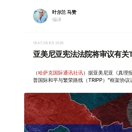
叶尔兰 马赞
编译
19:47, 06 8月 2026
亚美尼亚宪法法院将审议有关T
（
哈萨克国际通讯社讯
）据亚美尼亚《真理报
普国际和平与繁荣路线（TRIPP）”框架协