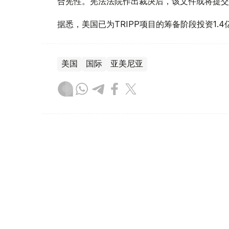
合宪性。宪法法院作出裁决后，该文件或将提交
据悉，美国已为TRIPP项目的筹备阶段投资1.4
美国
国际
亚美尼亚
木合塔尔 哈力木拉
编译
16:10, 06 8月 2026
韩国罕见高温天气致23人死亡