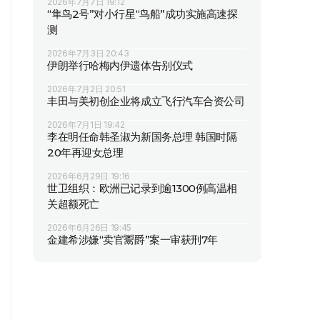
2026年7月7日 19:12
“隼鸟2号”对小行星“鸟船”成功实施高速探
测
2026年7月3日 20:43
伊朗举行哈梅内伊遗体告别仪式
2026年7月2日 20:51
丰田与美初创企业将成立飞行汽车合资公司
2026年7月1日 19:42
李在明任命韩圣淑为新国务总理 韩国时隔
20年再迎女总理
2026年6月29日 19:16
世卫组织：欧洲已记录到逾1300例高温相
关超额死亡
2026年6月26日 19:45
金建希涉嫌“卖官鬻爵”案一审获刑7年