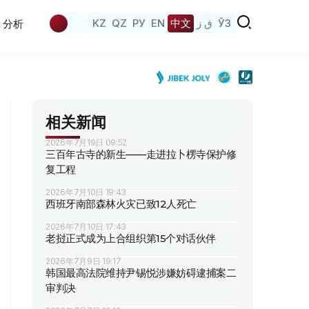
KZ
QZ
РУ
EN
中文
ق ز
ЎЗ
分析
相关新闻
2026年7月19日 09:52
三百年古寺的新生——走进拉卜楞寺保护修
复工程
2026年7月10日 19:43
西班牙南部森林火灾已致12人死亡
2026年7月10日 17:43
老挝正式成为上合组织第15个对话伙伴
2026年7月9日 19:17
韩国最高法院维持尹锡悦涉嫌妨碍逮捕案二
审判决