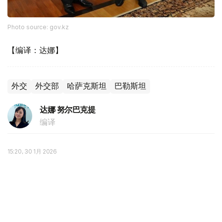
Photo source: gov.kz
【编译：达娜】
外交
外交部
哈萨克斯坦
巴勒斯坦
达娜 努尔巴克提
编译
15:20, 30 1月 2026
以色列军方证实约7万巴勒斯坦人死于加沙战
火