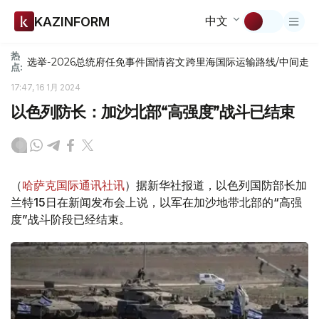
中文
KAZINFORM
热
选举-2026
总统府
任免
事件
国情咨文
跨里海国际运输路线/中间走
点:
17:47, 16 1月 2024
以色列防长：加沙北部“高强度”战斗已结束
（
哈萨克国际通讯社讯
）据新华社报道，以色列国防部长加
兰特15日在新闻发布会上说，以军在加沙地带北部的“高强
度”战斗阶段已经结束。