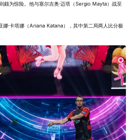
战则颇为惊险。他与塞尔吉奥·迈塔（Sergio Mayta）战至
阿丽亚娜·卡塔娜（Ariana Katana），其中第二局两人比分极