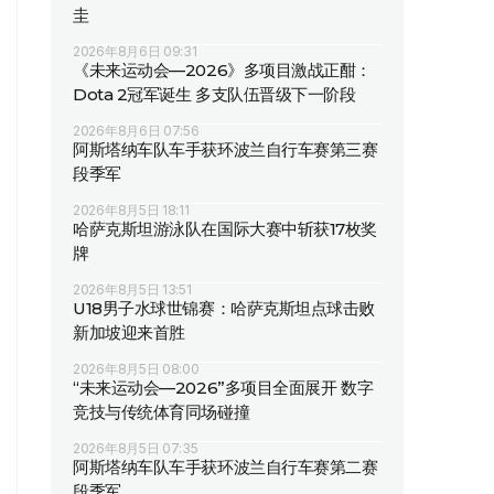
圭
2026年8月6日 09:31
《未来运动会—2026》多项目激战正酣：
Dota 2冠军诞生 多支队伍晋级下一阶段
2026年8月6日 07:56
阿斯塔纳车队车手获环波兰自行车赛第三赛
段季军
2026年8月5日 18:11
哈萨克斯坦游泳队在国际大赛中斩获17枚奖
牌
2026年8月5日 13:51
U18男子水球世锦赛：哈萨克斯坦点球击败
新加坡迎来首胜
2026年8月5日 08:00
“未来运动会—2026”多项目全面展开 数字
竞技与传统体育同场碰撞
2026年8月5日 07:35
阿斯塔纳车队车手获环波兰自行车赛第二赛
段季军