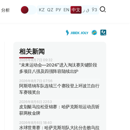
KZ
QZ
РУ
EN
中文
ق ز
ЎЗ
分析
相关新闻
2026年8月7日 09:32
“未来运动会—2026”进入淘汰赛关键阶段
多项目八强及四强阵容陆续出炉
2026年8月7日 07:56
阿斯塔纳车队连续三个赛段登上环波兰自行
车赛领奖台
2026年8月6日 22:53
皮划艇马拉松亚锦赛：哈萨克斯坦运动员斩
获两枚金牌
2026年8月6日 18:40
水球世青赛：哈萨克斯坦队大比分击败乌拉