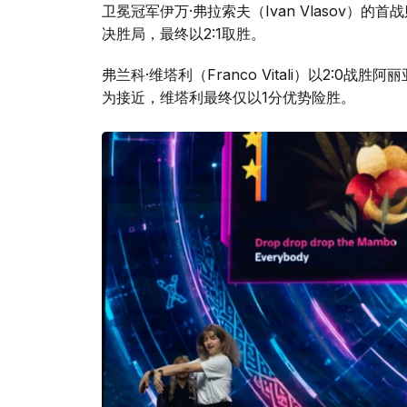
卫冕冠军伊万·弗拉索夫（Ivan Vlasov）的首
决胜局，最终以2:1取胜。
弗兰科·维塔利（Franco Vitali）以2:0战胜
为接近，维塔利最终仅以1分优势险胜。