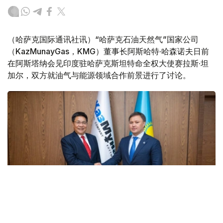
（哈萨克国际通讯社讯）“哈萨克石油天然气”国家公司
（KazMunayGas，KMG）董事长阿斯哈特·哈森诺夫日前
在阿斯塔纳会见印度驻哈萨克斯坦特命全权大使赛拉斯·坦
加尔，双方就油气与能源领域合作前景进行了讨论。
Фото: ҚМГ