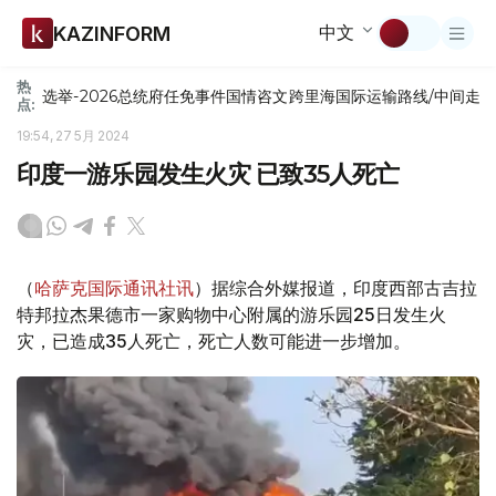
中文
KAZINFORM
热
选举-2026
总统府
任免
事件
国情咨文
跨里海国际运输路线/中间走
点:
19:54, 27 5月 2024
印度一游乐园发生火灾 已致35人死亡
（
哈萨克国际通讯社讯
）据综合外媒报道，印度西部古吉拉
特邦拉杰果德市一家购物中心附属的游乐园25日发生火
灾，已造成35人死亡，死亡人数可能进一步增加。