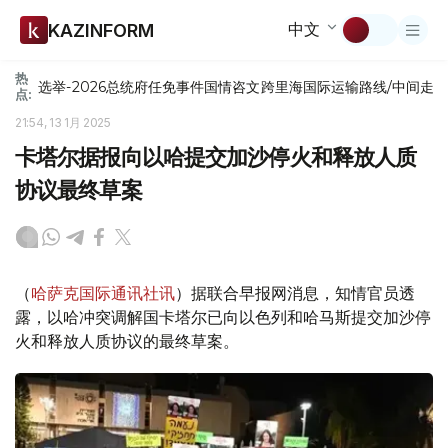
中文
KAZINFORM
热
选举-2026
总统府
任免
事件
国情咨文
跨里海国际运输路线/中间走
点:
21:54, 13 1月 2025
卡塔尔据报向以哈提交加沙停火和释放人质
协议最终草案
（
哈萨克国际通讯社讯
）据联合早报网消息，知情官员透
露，以哈冲突调解国卡塔尔已向以色列和哈马斯提交加沙停
火和释放人质协议的最终草案。