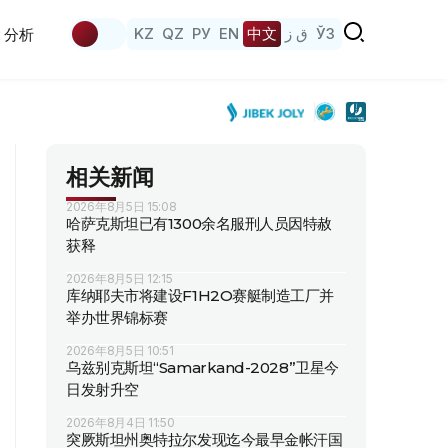
KZ
QZ
РУ
EN
中文
ق ز
ЎЗ
分析
相关新闻
2026年8月5日 15:08
哈萨克斯坦已有1300余名服刑人员因特赦
获释
2026年8月5日 12:15
库纳耶夫市将建设F1H2O赛艇制造工厂并
举办世界锦标赛
2026年8月5日 10:51
乌兹别克斯坦“Samarkand-2028”卫星今
日发射升空
2026年8月4日 11:50
突厥斯坦州奥特拉尔发现迄今最早金帐汗国