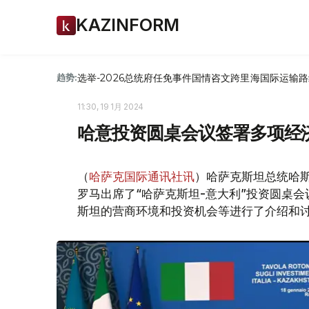
KAZINFORM
选举-2026
总统府
任免
事件
国情咨文
跨里海国际运输路
趋势:
11:30, 19 1月 2024
哈意投资圆桌会议签署多项经
（
哈萨克国际通讯社讯
）哈萨克斯坦总统哈斯
罗马出席了“哈萨克斯坦-意大利”投资圆桌
斯坦的营商环境和投资机会等进行了介绍和