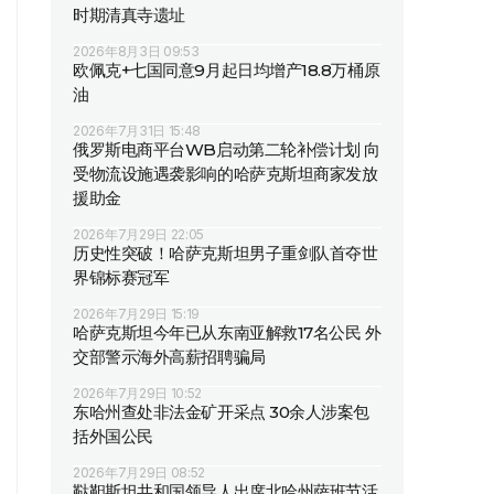
时期清真寺遗址
2026年8月3日 09:53
欧佩克+七国同意9月起日均增产18.8万桶原
油
2026年7月31日 15:48
俄罗斯电商平台WB启动第二轮补偿计划 向
受物流设施遇袭影响的哈萨克斯坦商家发放
援助金
2026年7月29日 22:05
历史性突破！哈萨克斯坦男子重剑队首夺世
界锦标赛冠军
2026年7月29日 15:19
哈萨克斯坦今年已从东南亚解救17名公民 外
交部警示海外高薪招聘骗局
2026年7月29日 10:52
东哈州查处非法金矿开采点 30余人涉案包
括外国公民
2026年7月29日 08:52
鞑靼斯坦共和国领导人出席北哈州萨班节活