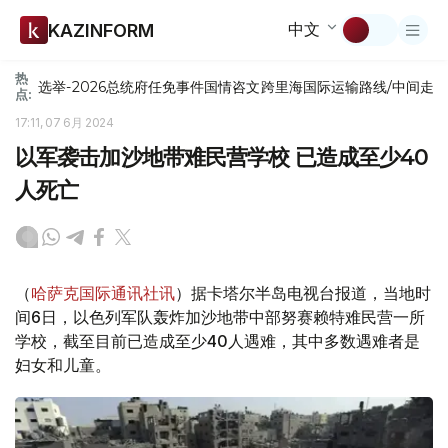
中文
KAZINFORM
热
选举-2026
总统府
任免
事件
国情咨文
跨里海国际运输路线/中间走
点:
17:11, 07 6月 2024
以军袭击加沙地带难民营学校 已造成至少40
人死亡
（
哈萨克国际通讯社讯
）据卡塔尔半岛电视台报道，当地时
间6日，以色列军队轰炸加沙地带中部努赛赖特难民营一所
学校，截至目前已造成至少40人遇难，其中多数遇难者是
妇女和儿童。