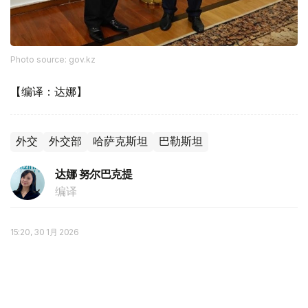
Photo source: gov.kz
【编译：达娜】
外交
外交部
哈萨克斯坦
巴勒斯坦
达娜 努尔巴克提
编译
15:20, 30 1月 2026
以色列军方证实约7万巴勒斯坦人死于加沙战
火