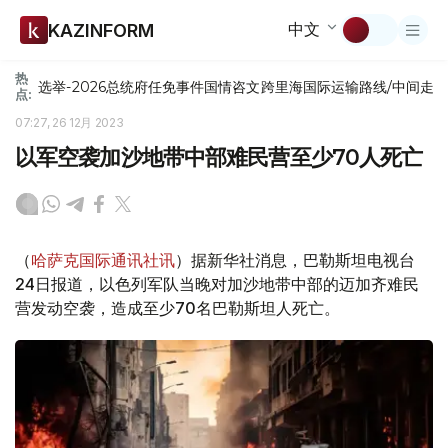
中文
KAZINFORM
热
选举-2026
总统府
任免
事件
国情咨文
跨里海国际运输路线/中间走
点:
07:27, 26 12月 2023
以军空袭加沙地带中部难民营至少70人死亡
（
哈萨克国际通讯社讯
）据新华社消息，巴勒斯坦电视台
24日报道，以色列军队当晚对加沙地带中部的迈加齐难民
营发动空袭，造成至少70名巴勒斯坦人死亡。