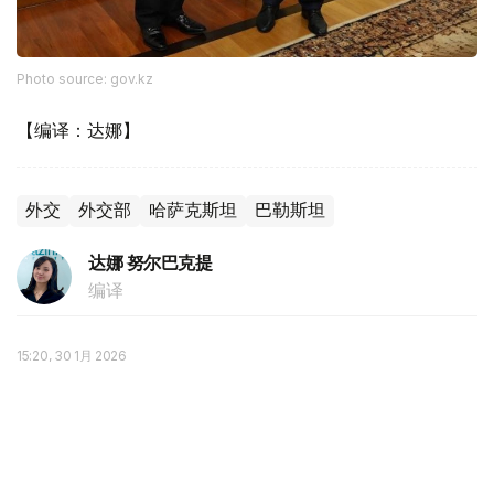
Photo source: gov.kz
【编译：达娜】
外交
外交部
哈萨克斯坦
巴勒斯坦
达娜 努尔巴克提
编译
15:20, 30 1月 2026
以色列军方证实约7万巴勒斯坦人死于加沙战
火