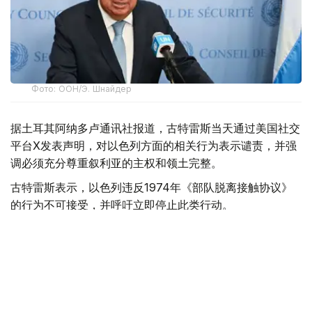
Фото: ООН/Э. Шнайдер
据土耳其阿纳多卢通讯社报道，古特雷斯当天通过美国社交
平台X发表声明，对以色列方面的相关行为表示谴责，并强
调必须充分尊重叙利亚的主权和领土完整。
古特雷斯表示，以色列违反1974年《部队脱离接触协议》
的行为不可接受，并呼吁立即停止此类行动。
他说：“必须充分尊重叙利亚的主权、独立、统一和
领土完整。”
此前有报道称，在巴沙尔·阿萨德政权倒台后，以色列军队
违反1974年签署的《部队脱离接触协议》，并在叙利亚南
部已被以色列控制的德拉省和库奈特拉省修建了10余处军事