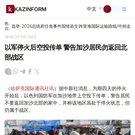
中文
KAZINFORM
热
选举-2026
总统府
任免
事件
国情咨文
跨里海国际运输路线/中间走
点:
19:56, 24 11月 2023
以军停火后空投传单 警告加沙居民勿返回北
部战区
（
哈萨克国际通讯社讯
）据中新社消息，为期四天的停火
开始后，以色列国防军在加沙地带上空投下传单，警告居民
不要返回加沙北部的家中，并称该地区虽处于停火状态，但
仍属于战区。