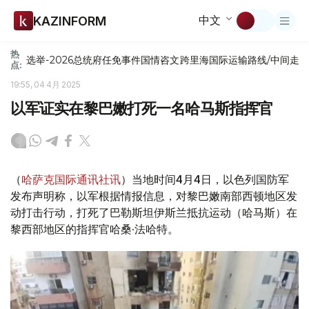
中文
KAZINFORM
热
选举-2026
总统府
任免
事件
国情咨文
跨里海国际运输路线/中间走
点:
19:55, 04 4月 2025
以军证实在黎巴嫩打死一名哈马斯指挥官
（
哈萨克国际通讯社讯
）当地时间4月4日，以色列国防军
发布声明称，以军根据情报信息，对黎巴嫩南部西顿地区发
动打击行动，打死了巴勒斯坦伊斯兰抵抗运动（哈马斯）在
黎西部地区的指挥官哈桑·法哈特。