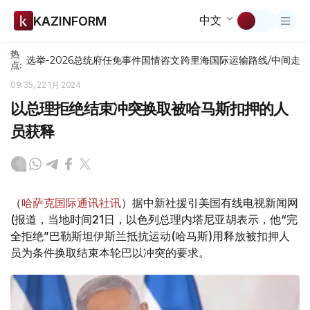
中文
KAZINFORM
热
选举-2026
总统府
任免
事件
国情咨文
跨里海国际运输路线/中间走
点:
09:35, 22 1月 2024
以总理拒绝结束冲突换取被哈马斯扣押的人
员获释
（
哈萨克国际通讯社讯
）据中新社援引美国有线电视新闻网
(报道，当地时间21日，以色列总理内塔尼亚胡表示，他“完
全拒绝”巴勒斯坦伊斯兰抵抗运动(哈马斯)用释放被扣押人
员为条件换取结束本轮巴以冲突的要求。