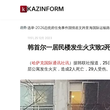
KAZINFORM
选举-2026
总统府
任免
事件
国情咨文
跨里海国际运输路
趋势:
11:51, 25 12月 2023
韩首尔一居民楼发生火灾致2死
（
哈萨克国际通讯社讯
）据韩联社报道，25
层公寓发生火灾，造成2人死亡，29人受伤