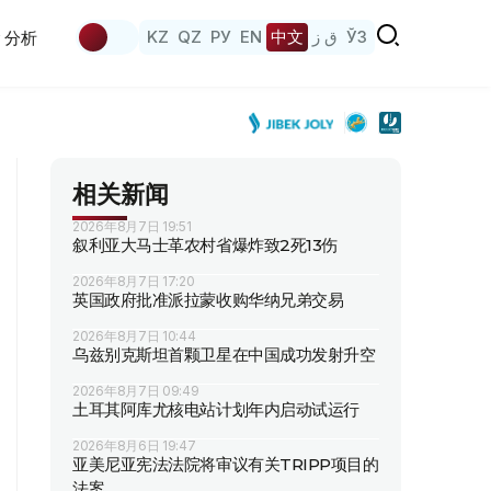
KZ
QZ
РУ
EN
中文
ق ز
ЎЗ
分析
相关新闻
2026年8月7日 19:51
叙利亚大马士革农村省爆炸致2死13伤
2026年8月7日 17:20
英国政府批准派拉蒙收购华纳兄弟交易
2026年8月7日 10:44
乌兹别克斯坦首颗卫星在中国成功发射升空
2026年8月7日 09:49
土耳其阿库尤核电站计划年内启动试运行
2026年8月6日 19:47
亚美尼亚宪法法院将审议有关TRIPP项目的
法案