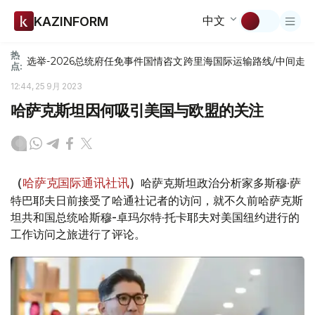
中文
KAZINFORM
热
选举-2026
总统府
任免
事件
国情咨文
跨里海国际运输路线/中间走
点:
12:44, 25 9月 2023
哈萨克斯坦因何吸引美国与欧盟的关注
哈萨克斯坦政治分析家多斯穆·萨
（
哈萨克国际通讯社讯
）
特巴耶夫日前接受了哈通社记者的访问，就不久前哈萨克斯
坦共和国总统哈斯穆-卓玛尔特·托卡耶夫对美国纽约进行的
工作访问之旅进行了评论。