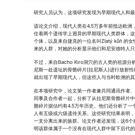
研究人员认为，这项研究发现为早期现代人和最
该论文介绍，现代人类在4.5万多年前抵达欧洲
住着两个遗传学上迥异的早期现代人类群体，这两个
个体，以及来自捷克的一位名叫Zlatý kůň 的
来的人群，对她的分析显示他们和尼安德特人只
不过，来自Bacho Kiro洞穴的古人类的祖
尼斯一处遗址的骨骼碎片(拉尼斯人)进行放射性碳
就出现了早期现代人，但这些人与当时欧洲的其
在本项研究中，论文第一作者兼共同通讯作者、德国马
同事及合作者一起，分析了从拉尼斯骨骼碎片中
骼碎片据估约有4.5万年历史。他们还分析了一个
人有五级或六级遗传关系。这些研究结果表明，
一支分离出来的族群。论文作者还发现，这6个
明该群体属于一个没有在现代人群中留下后代的