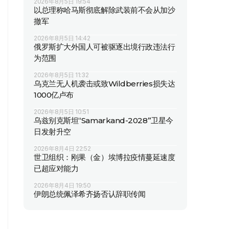
2026年8月5日 19:54
以总理称哈马斯彻底解除武装前不会从加沙
撤军
2026年8月5日 14:42
俄罗斯扩大外国人可被驱逐出境行政违法行
为范围
2026年8月5日 11:32
乌克兰无人机袭击或致Wildberries损失达
1000亿卢布
2026年8月5日 10:51
乌兹别克斯坦“Samarkand-2028”卫星今
日发射升空
2026年8月4日 22:52
世卫组织：刚果（金）埃博拉疫情蔓延速度
已超应对能力
2026年8月4日 19:50
伊朗总统佩泽希齐扬否认辞职传闻