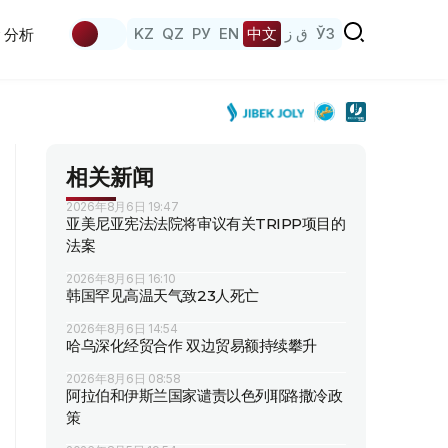
KZ
QZ
РУ
EN
中文
ق ز
ЎЗ
分析
相关新闻
2026年8月6日 19:47
亚美尼亚宪法法院将审议有关TRIPP项目的
法案
2026年8月6日 16:10
韩国罕见高温天气致23人死亡
2026年8月6日 14:54
哈乌深化经贸合作 双边贸易额持续攀升
2026年8月6日 08:58
阿拉伯和伊斯兰国家谴责以色列耶路撒冷政
策