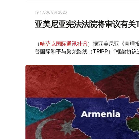
19:47, 06 8月 2026
亚美尼亚宪法法院将审议有关T
（
哈萨克国际通讯社讯
）据亚美尼亚《真理报
普国际和平与繁荣路线（TRIPP）”框架协