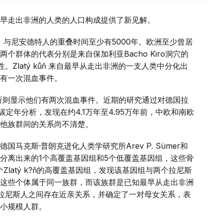
早走出非洲的人类的人口构成提供了新见解。
，与尼安德特人的重叠时间至少有5000年。欧洲至少曾居
群体的代表分别是来自保加利亚Bacho Kiro洞穴的
女性。Zlatý kůň 来自最早从走出非洲的一支人类中分化出
有一次混血事件。
源分析则显示他们有两次混血事件。近期的研究通过对德国拉
定年分析，发现在约4.1万年至4.95万年前，中欧和南欧
他族群间的关系尚不清楚。
克斯·普朗克进化人类学研究所Arev P. Sümer和
分离出来的1个高覆盖基因组和5个低覆盖基因组，这些骨
Zlatý k?ň的高覆盖基因组，发现该基因组与两个拉尼斯
这些个体属于同一族群，而该族群是已知最早从走出非洲
拉尼斯人之间存在近亲关系，并确定了一对母女关系，表
小规模人群。