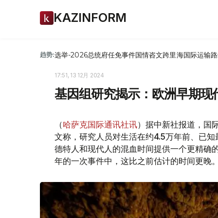
KAZINFORM
选举-2026
总统府
任免
事件
国情咨文
跨里海国际运输路
趋势:
17:51, 13 12月 2024
基因组研究揭示：欧洲早期现代
（
哈萨克国际通讯社讯
）据中新社报道，国
文称，研究人员对生活在约4.5万年前、已
德特人和现代人的混血时间提供一个更精确的日
年的一次事件中，这比之前估计的时间