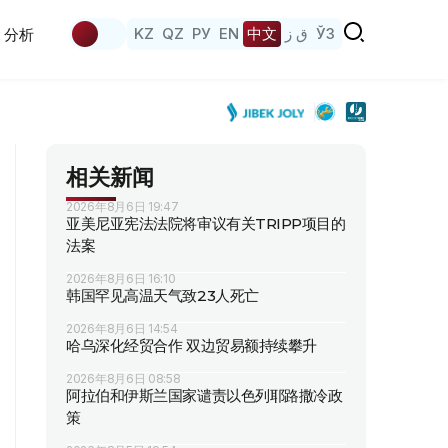
KZ
QZ
РУ
EN
中文
ق ز
ЎЗ
分析
相关新闻
2026年8月6日 19:47
亚美尼亚宪法法院将审议有关TRIPP项目的
法案
2026年8月6日 16:10
韩国罕见高温天气致23人死亡
2026年8月6日 14:54
哈乌深化经贸合作 双边贸易额持续攀升
2026年8月6日 08:58
阿拉伯和伊斯兰国家谴责以色列耶路撒冷政
策