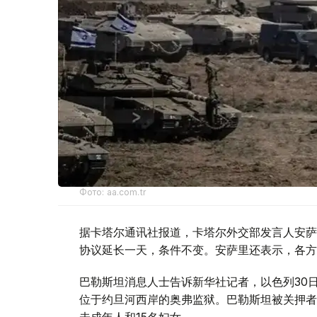
Фото: aa.com.tr
据卡塔尔通讯社报道，卡塔尔外交部发言人安萨
协议延长一天，条件不变。安萨里还表示，各方
巴勒斯坦消息人士告诉新华社记者，以色列30
位于约旦河西岸的奥弗监狱。巴勒斯坦被关押者
未成年人和15名妇女。