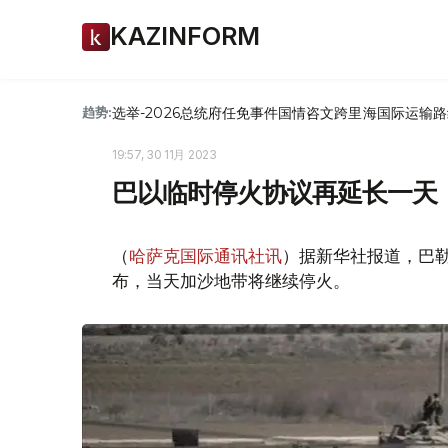
KAZINFORM
选举-2026
总统府
任免
事件
国情咨文
跨里海国际运输路
趋势:
19:57, 30 11月 2023
巴以临时停火协议再延长一天
（
哈萨克国际通讯社讯
）据新华社报道，巴勒
布，当天加沙地带将继续停火。