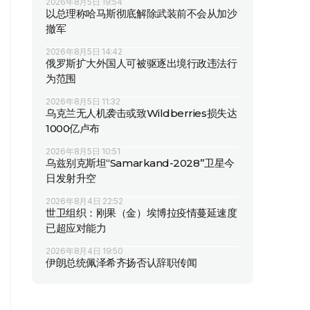
2026年8月5日 19:54
以总理称哈马斯彻底解除武装前不会从加沙
撤军
2026年8月5日 14:42
俄罗斯扩大外国人可被驱逐出境行政违法行
为范围
2026年8月5日 11:32
乌克兰无人机袭击或致Wildberries损失达
1000亿卢布
2026年8月5日 10:51
乌兹别克斯坦“Samarkand-2028”卫星今
日发射升空
2026年8月4日 22:52
世卫组织：刚果（金）埃博拉疫情蔓延速度
已超应对能力
2026年8月4日 19:50
伊朗总统佩泽希齐扬否认辞职传闻