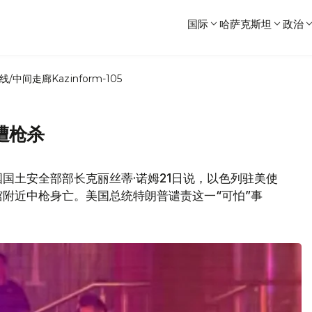
国际
哈萨克斯坦
政治
线/中间走廊
Kazinform-105
遭枪杀
国土安全部部长克丽丝蒂·诺姆21日说，以色列驻美使
附近中枪身亡。美国总统特朗普谴责这一“可怕”事