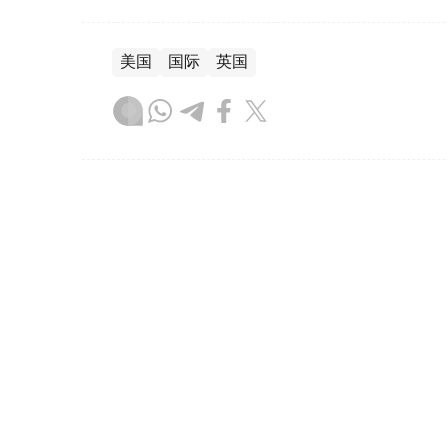
美国
国际
英国
木合塔尔 哈力木拉
编译
19:47, 06 8月 2026
亚美尼亚宪法法院将审议有关T
（
哈萨克国际通讯社讯
）据亚美尼亚《真理报
普国际和平与繁荣路线（TRIPP）”框架协