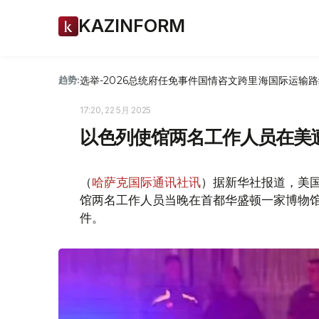
KAZINFORM
选举-2026
总统府
任免
事件
国情咨文
跨里海国际运输路
趋势:
17:20, 22 5月 2025
以色列使馆两名工作人员在美
（
哈萨克国际通讯社讯
）据新华社报道，美国
馆两名工作人员当晚在首都华盛顿一家博物馆
件。