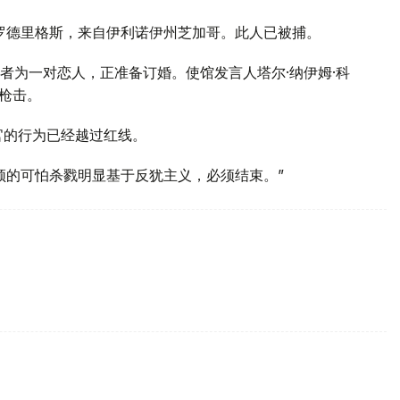
·罗德里格斯，来自伊利诺伊州芝加哥。此人已被捕。
者为一对恋人，正准备订婚。使馆发言人塔尔·纳伊姆·科
”枪击。
官的行为已经越过红线。
顿的可怕杀戮明显基于反犹主义，必须结束。”