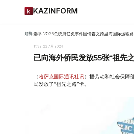
KAZINFORM
选举-2026
总统府
任免
事件
国情咨文
跨里海国际运输路
趋势:
11:32, 22 7月 2024
已向海外侨民发放55张“祖先
（
哈萨克国际通讯社讯
）据劳动和社会保障部
民发放了“祖先之路”卡。