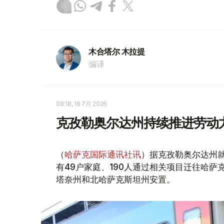
木合塔尔 木拉提
编译
08:18, 18 7月 2026
克孜勒奥尔达州持续推进劳动力
（
哈萨克国际通讯社讯
）据克孜勒奥尔达州
有49户家庭、190人通过相关项目迁往哈
塔奈州和北哈萨克斯坦州安置。