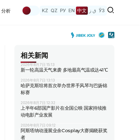
KZ
QZ
РУ
EN
中文
ق ز
ЎЗ
分析
相关新闻
2026年8月7日 15:13
新一轮高温天气来袭 多地最高气温或达41℃
2026年8月7日 13:13
哈萨克斯坦将首次举办世界手风琴与巴扬锦
标赛
2026年8月7日 12:32
上半年6部国产影片在全国公映 国家持续推
动电影产业发展
2026年8月7日 09:12
阿斯塔纳动漫展业余Cosplay大赛揭晓获奖
者