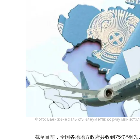
Фото: Еңбек және халықты әлеуметтік қорғау министрлі
截至目前，全国各地地方政府共收到75份“祖先之