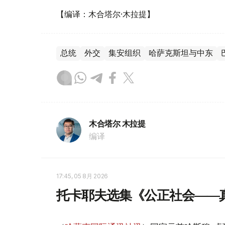
【编译：木合塔尔·木拉提】
总统
外交
集安组织
哈萨克斯坦与中东
木合塔尔 木拉提
编译
17:45, 05 8月 2026
托卡耶夫选集《公正社会——