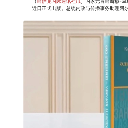
（
哈萨克国际通讯社讯
）国家元首哈斯穆-卓
近日正式出版。总统内政与传播事务助理阿尔