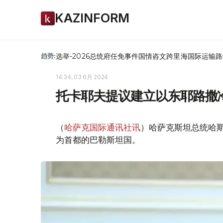
KAZINFORM
选举-2026
总统府
任免
事件
国情咨文
跨里海国际运输路
趋势:
14:34, 03 6月 2024
托卡耶夫提议建立以东耶路撒
（
哈萨克国际通讯社讯
）哈萨克斯坦总统哈斯
为首都的巴勒斯坦国。