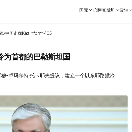
国际
哈萨克斯坦
政治
线/中间走廊
Kazinform-105
冷为首都的巴勒斯坦国
穆-卓玛尔特·托卡耶夫提议，建立一个以东耶路撒冷