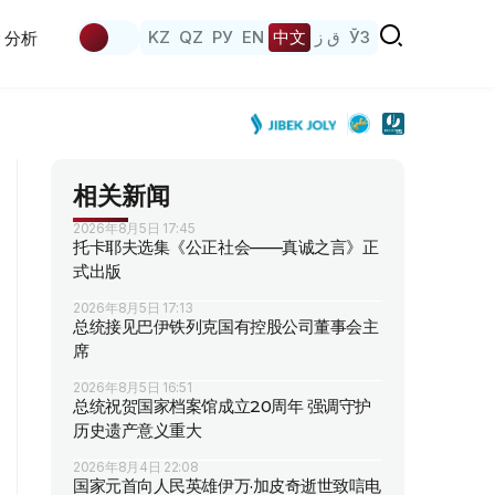
KZ
QZ
РУ
EN
中文
ق ز
ЎЗ
分析
相关新闻
2026年8月5日 17:45
托卡耶夫选集《公正社会——真诚之言》正
式出版
2026年8月5日 17:13
总统接见巴伊铁列克国有控股公司董事会主
席
2026年8月5日 16:51
总统祝贺国家档案馆成立20周年 强调守护
历史遗产意义重大
2026年8月4日 22:08
国家元首向人民英雄伊万·加皮奇逝世致唁电