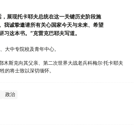
话，展现托卡耶夫总统在这一关键历史阶段施
。我诚挚邀请所有关心国家今天与未来、希望
研习这本书。”克雷克巴耶夫写道。
、大中专院校及青年中心。
斯鄂木斯克向其父亲、第二次世界大战老兵科梅尔·托卡耶夫
牲的将士致以深切缅怀。
夫
政治