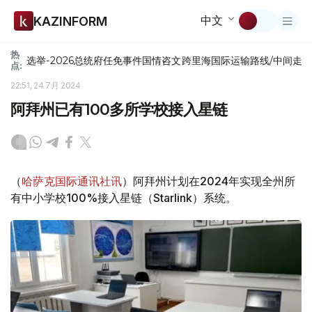
中文
KAZINFORM
热
选举-2026
总统府
任免
事件
国情咨文
跨里海国际运输路线/中间走
点:
22:51, 24 7月 2024
阿拜州已有100多所学校接入星链
（
哈萨克国际通讯社讯
）阿拜州计划在2024年实现全州所
有中小学校100%接入星链（Starlink）系统。