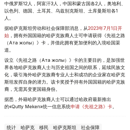
中俄罗斯12人，阿富汗3人，中国和蒙古国各2人，奥地利、
以色列、德国、土耳其、乌兹别克斯坦、土库曼斯坦各1
人。
据哈萨克斯坦劳动和社会保障部消息，从
2023年7月1日开
始
，拥有外国国籍的哈萨克族裔人士可申请获得《先祖之路
（Ата жолы）》卡，并借此拥有更加便利的入境哈国渠
道。
设立《先祖之路（Ата жолы）》卡的主要目的，是加强世
界各地哈萨克族裔人士与历史祖国之间的联系，延续民族文
化，吸引海外哈萨克族裔专业人士和成功的企业家在哈萨克
斯坦发挥自身的潜力。该卡奖授予持有外国国籍的哈萨克族
裔，无需其变更国籍身份。
据悉，外籍哈萨克族裔人士可以通过哈政府最新推出
的«Qutty Meken»统一信息系统
申请《先祖之路》卡
。
统计
哈萨克
移民
哈萨克斯坦
社会保障