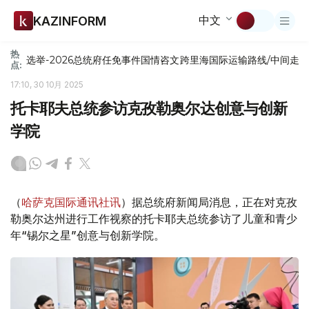
中文
KAZINFORM
热
选举-2026
总统府
任免
事件
国情咨文
跨里海国际运输路线/中间走
点:
17:10, 30 10月 2025
托卡耶夫总统参访克孜勒奥尔达创意与创新
学院
（
哈萨克国际通讯社讯
）据总统府新闻局消息，正在对克孜
勒奥尔达州进行工作视察的托卡耶夫总统参访了儿童和青少
年“锡尔之星”创意与创新学院。