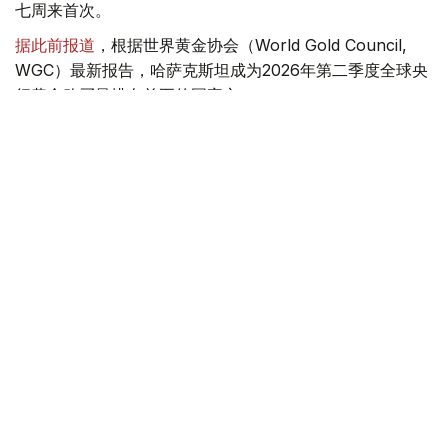
七周来首次。
据此前报道
，根据世界黄金协会（World Gold Council,
WGC）最新报告，哈萨克斯坦成为2026年第二季度全球央
行黄金购买量排名前五的国家之一。
季度报告显示，哈萨克斯坦国家银行黄金储备增加了15吨。
黄金储备
哈萨克斯坦
经济
金融
木合塔尔 哈力木拉
编译
15:47, 06 8月 2026
高山精灵现身巴彦阿吾勒 国家公园内盘羊数
接近800只