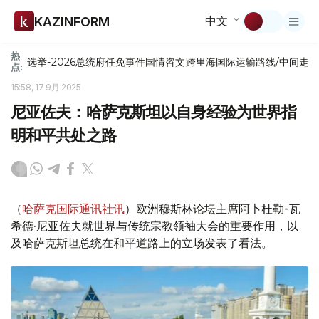
中文
KAZINFORM
热
选举-2026
总统府
任免
事件
国情咨文
跨里海国际运输路线/中间走
点:
15:58, 17 9月 2025
尼亚佐夫：哈萨克斯坦以自身经验为世界指
明和平共处之路
（
哈萨克国际通讯社讯
）欧洲穆斯林论坛主席阿卜杜勒-瓦
希德·尼亚佐夫就世界与传统宗教领袖大会的重要作用，以
及哈萨克斯坦总统在和平道路上的立场发表了看法。