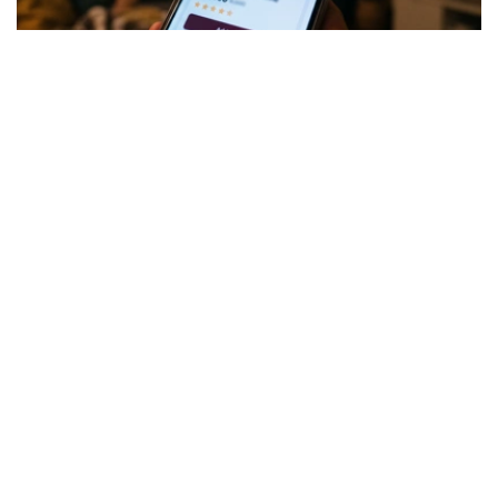
Коллаж: Kazinform/ИИ
针对社会各界关注的问题，哈萨克斯坦贸易和一体化部对此
作出正式说明。
酒类销售并未被禁止，但须符合相关要求
据该部介绍，根据《贸易活动监管法》规定，酒精产品并不
属于禁止在电子商务领域销售的商品类别。此次公布的统一
清单并未新增任何限制措施，其主要作用是对现有相关规定
进行整理和明确。
不过，这并不意味着酒类产品可以通过互联网在没有任何条
件限制的情况下销售。
贸易和一体化部解释称，企业通过线上渠道销售酒类产品