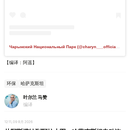
Чарынский Национальный Парк (@charyn___official) 分享的帖子
【编译：阿遥】
环保
哈萨克斯坦
叶尔兰 马赞
编译
12:11, 09 8月 2026