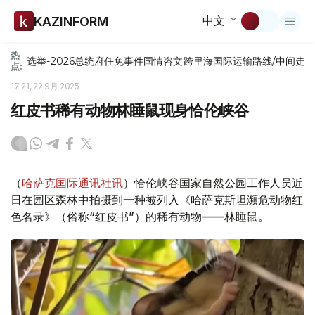
中文
KAZINFORM
热
选举-2026
总统府
任免
事件
国情咨文
跨里海国际运输路线/中间走
点:
17:21, 22 9月 2025
红皮书稀有动物林睡鼠现身恰伦峡谷
（
哈萨克国际通讯社讯
）恰伦峡谷国家自然公园工作人员近
日在园区森林中拍摄到一种被列入《哈萨克斯坦濒危动物红
色名录》（俗称“红皮书”）的稀有动物——林睡鼠。