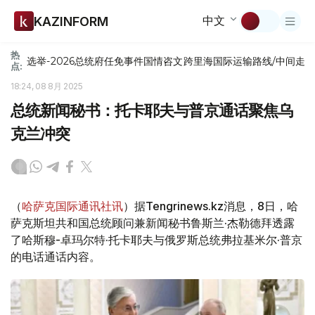
中文
KAZINFORM
热
选举-2026
总统府
任免
事件
国情咨文
跨里海国际运输路线/中间走
点:
18:24, 08 8月 2025
总统新闻秘书：托卡耶夫与普京通话聚焦乌
克兰冲突
（
哈萨克国际通讯社讯
）据Tengrinews.kz消息，8日，哈
萨克斯坦共和国总统顾问兼新闻秘书鲁斯兰·杰勒德拜透露
了哈斯穆-卓玛尔特·托卡耶夫与俄罗斯总统弗拉基米尔·普京
的电话通话内容。