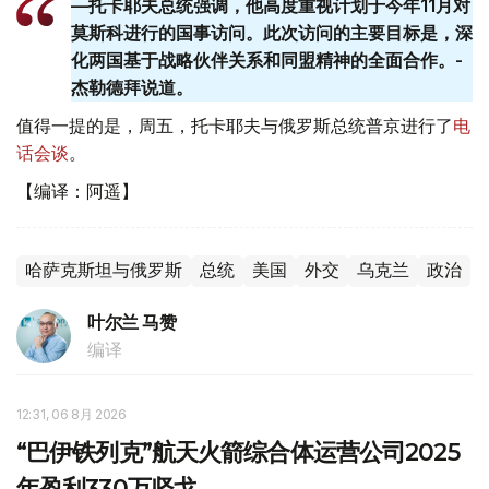
—托卡耶夫总统强调，他高度重视计划于今年11月对
莫斯科进行的国事访问。此次访问的主要目标是，深
化两国基于战略伙伴关系和同盟精神的全面合作。-
杰勒德拜说道。
值得一提的是，周五，托卡耶夫与俄罗斯总统普京进行了
电
话会谈
。
【编译：阿遥】
哈萨克斯坦与俄罗斯
总统
美国
外交
乌克兰
政治
叶尔兰 马赞
编译
12:31, 06 8月 2026
“巴伊铁列克”航天火箭综合体运营公司2025
年盈利330万坚戈