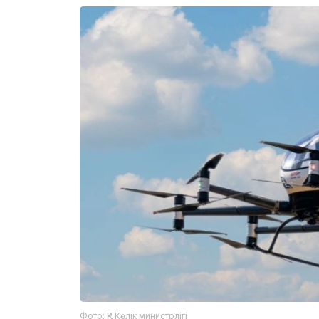
Фото: ҚР Көлік министрлігі