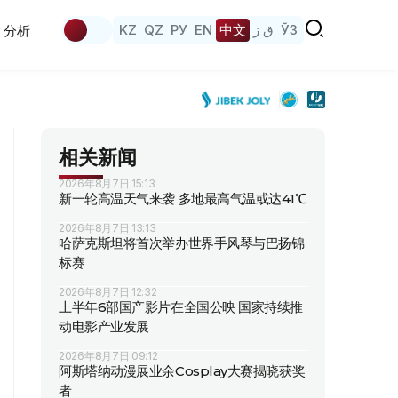
KZ
QZ
РУ
EN
中文
ق ز
ЎЗ
分析
相关新闻
2026年8月7日 15:13
新一轮高温天气来袭 多地最高气温或达41℃
2026年8月7日 13:13
哈萨克斯坦将首次举办世界手风琴与巴扬锦
标赛
2026年8月7日 12:32
上半年6部国产影片在全国公映 国家持续推
动电影产业发展
2026年8月7日 09:12
阿斯塔纳动漫展业余Cosplay大赛揭晓获奖
者