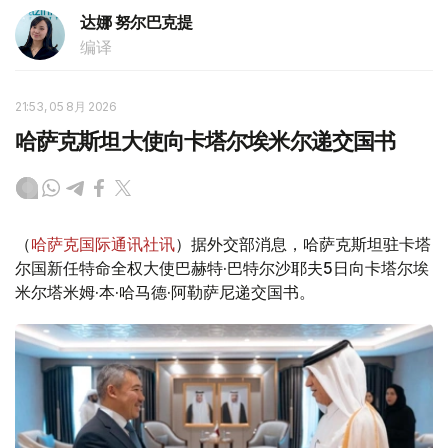
达娜 努尔巴克提
编译
21:53, 05 8月 2026
哈萨克斯坦大使向卡塔尔埃米尔递交国书
（
哈萨克国际通讯社讯
）据外交部消息，哈萨克斯坦驻卡塔
尔国新任特命全权大使巴赫特·巴特尔沙耶夫5日向卡塔尔埃
米尔塔米姆·本·哈马德·阿勒萨尼递交国书。