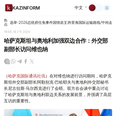
中文
KAZINFORM
热
选举-2026
总统府
任免
事件
国情咨文
跨里海国际运输路线/中间走
点:
18:58, 18 7月 2024
哈萨克斯坦与奥地利加强双边合作：外交部
副部长访问维也纳
（
哈萨克国际通讯社讯
）在对维也纳进行访问期间，哈萨克
斯坦外交部副部长阿勒别克·巴哈耶夫与奥地利外交部秘书
长尼古拉斯·马尔西克进行了会晤。双方在会谈中重点讨论
了哈萨克斯坦与奥地利双边关系的发展前景，并强调了高层
互访的重要性。