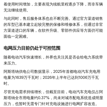
着使用时间增加，主要表现为续航里程逐步下降，而非车辆
无法继续使用。
与此同时，售后服务体系也在不断完善。通过官方渠道销售
的车型已基本建立起较完整的保修和维修体系，但通过非官
方渠道进口的车辆，在软件升级、零部件供应等方面仍可能
面临一定困难。
电网压力目前仍处于可控范围
随着电动汽车快速增长，外界也关注其是否会给电力系统带
来压力。
阿斯塔纳供电公司数据显示，2025年首都电动汽车充电用
电量为1639万千瓦时；2026年上半年已达到1006万千瓦
时。
尽管充电需求持续增长，但截至目前，电动汽车充电仅占阿
斯塔纳全市用电量约0.37%，尚未对城市配电系统造成明显
压力，也暂时无需专门针对充电设施进行电网扩容改造。