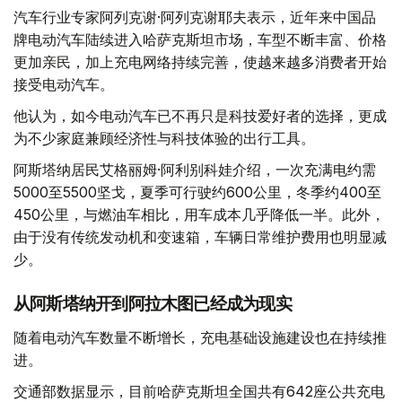
汽车行业专家阿列克谢·阿列克谢耶夫表示，近年来中国品
牌电动汽车陆续进入哈萨克斯坦市场，车型不断丰富、价格
更加亲民，加上充电网络持续完善，使越来越多消费者开始
接受电动汽车。
他认为，如今电动汽车已不再只是科技爱好者的选择，更成
为不少家庭兼顾经济性与科技体验的出行工具。
阿斯塔纳居民艾格丽姆·阿利别科娃介绍，一次充满电约需
5000至5500坚戈，夏季可行驶约600公里，冬季约400至
450公里，与燃油车相比，用车成本几乎降低一半。此外，
由于没有传统发动机和变速箱，车辆日常维护费用也明显减
少。
从阿斯塔纳开到阿拉木图已经成为现实
随着电动汽车数量不断增长，充电基础设施建设也在持续推
进。
交通部数据显示，目前哈萨克斯坦全国共有642座公共充电