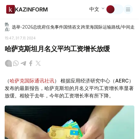
中文
KAZINFORM
热
选举-2026
总统府
任免
事件
国情咨文
跨里海国际运输路线/中间走
点:
15:47, 31 7月 2024
哈萨克斯坦月名义平均工资增长放缓
（
哈萨克国际通讯社讯
） 根据应用经济研究中心（AERC）
发布的最新报告，哈萨克斯坦的月名义平均工资增长率显著
放缓。相较于去年，今年的工资增长率有所下降。