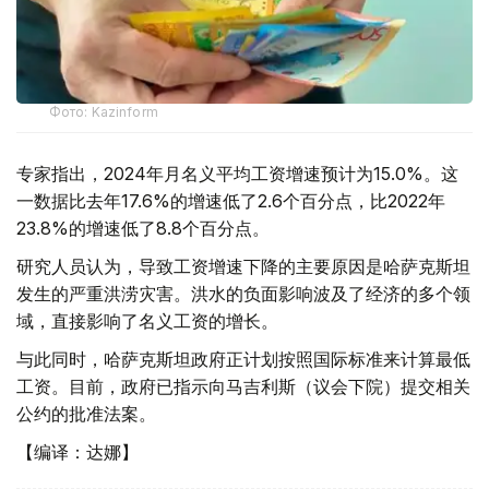
Фото: Kazinform
专家指出，2024年月名义平均工资增速预计为15.0%。这
一数据比去年17.6%的增速低了2.6个百分点，比2022年
23.8%的增速低了8.8个百分点。
研究人员认为，导致工资增速下降的主要原因是哈萨克斯坦
发生的严重洪涝灾害。洪水的负面影响波及了经济的多个领
域，直接影响了名义工资的增长。
与此同时，哈萨克斯坦政府正计划按照国际标准来计算最低
工资。目前，政府已指示向马吉利斯（议会下院）提交相关
公约的批准法案。
【编译：达娜】