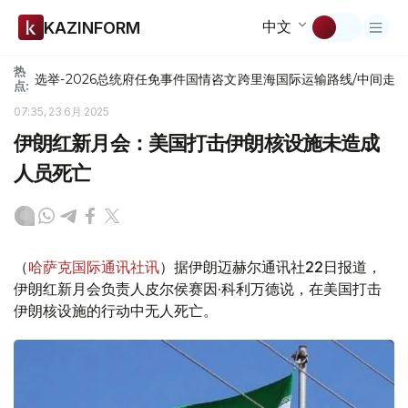
中文
KAZINFORM
热
选举-2026
总统府
任免
事件
国情咨文
跨里海国际运输路线/中间走
点:
07:35, 23 6月 2025
伊朗红新月会：美国打击伊朗核设施未造成
人员死亡
（
哈萨克国际通讯社讯
）据伊朗迈赫尔通讯社22日报道，
伊朗红新月会负责人皮尔侯赛因·科利万德说，在美国打击
伊朗核设施的行动中无人死亡。