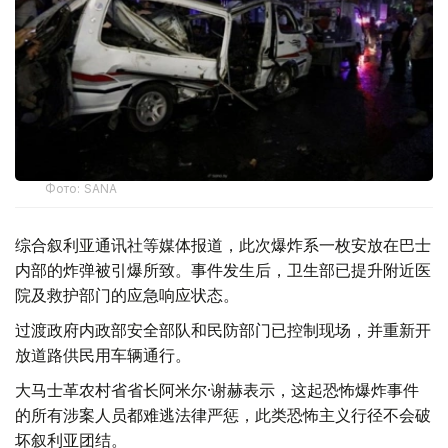
Фото: SANA
综合叙利亚通讯社等媒体报道，此次爆炸系一枚安放在巴士
内部的炸弹被引爆所致。事件发生后，卫生部已提升附近医
院及救护部门的应急响应状态。
过渡政府内政部安全部队和民防部门已控制现场，并重新开
放道路供民用车辆通行。
大马士革农村省省长阿米尔·谢赫表示，这起恐怖爆炸事件
的所有涉案人员都难逃法律严惩，此类恐怖主义行径不会破
坏叙利亚团结。