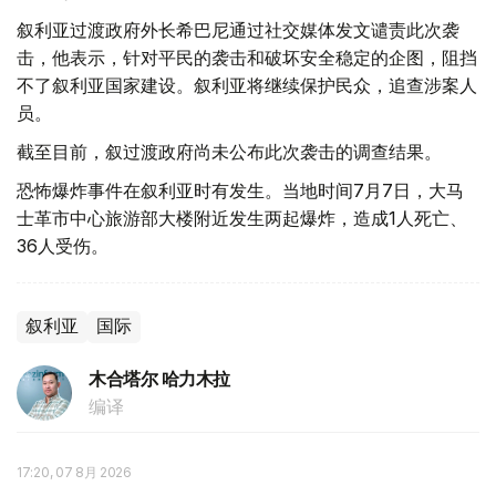
叙利亚过渡政府外长希巴尼通过社交媒体发文谴责此次袭
击，他表示，针对平民的袭击和破坏安全稳定的企图，阻挡
不了叙利亚国家建设。叙利亚将继续保护民众，追查涉案人
员。
截至目前，叙过渡政府尚未公布此次袭击的调查结果。
恐怖爆炸事件在叙利亚时有发生。当地时间7月7日，大马
士革市中心旅游部大楼附近发生两起爆炸，造成1人死亡、
36人受伤。
叙利亚
国际
木合塔尔 哈力木拉
编译
17:20, 07 8月 2026