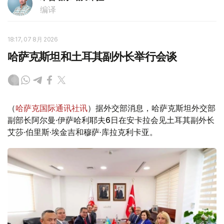
编译
18:17, 07 8月 2026
哈萨克斯坦和土耳其副外长举行会谈
（
哈萨克国际通讯社讯
）据外交部消息，哈萨克斯坦外交部
副部长阿尔曼·伊萨哈利耶夫6日在安卡拉会见土耳其副外长
艾莎·伯里斯·埃金吉和穆萨·库拉克利卡亚。