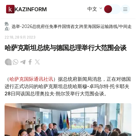
中文
KAZINFORM
热
选举-2026
总统府
任免
事件
国情咨文
跨里海国际运输路线/中间走
点:
22:18, 28 9月 2023
哈萨克斯坦总统与德国总理举行大范围会谈
（
哈萨克国际通讯社讯
）据总统府新闻局消息，正在对德国
进行正式访问的哈萨克斯坦总统哈斯穆-卓玛尔特·托卡耶夫
28日同该国总理奥拉夫·朔尔茨举行大范围会谈。