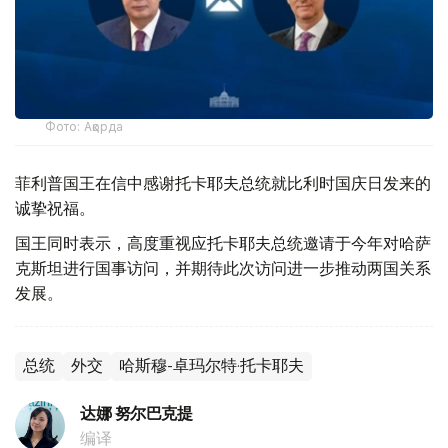
Фото: Ақорда
菲利普国王在信中感谢托卡耶夫总统就比利时国庆日发来的
诚挚祝福。
国王同时表示，高度重视应托卡耶夫总统邀请于今年对哈萨
克斯坦进行国事访问，并期待此次访问进一步推动两国关系
发展。
总统
外交
哈斯穆-卓玛尔特·托卡耶夫
达娜 努尔巴克提
编译