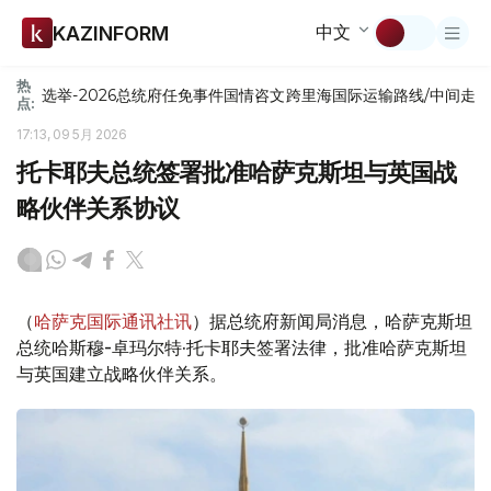
中文
KAZINFORM
热
选举-2026
总统府
任免
事件
国情咨文
跨里海国际运输路线/中间走
点:
17:13, 09 5月 2026
托卡耶夫总统签署批准哈萨克斯坦与英国战
略伙伴关系协议
（
哈萨克国际通讯社讯
）据总统府新闻局消息，哈萨克斯坦
总统哈斯穆-卓玛尔特·托卡耶夫签署法律，批准哈萨克斯坦
与英国建立战略伙伴关系。