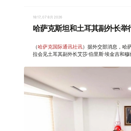
18:17, 07 8月 2026
哈萨克斯坦和土耳其副外长举
（
哈萨克国际通讯社讯
）据外交部消息，哈萨
拉会见土耳其副外长艾莎·伯里斯·埃金吉和穆