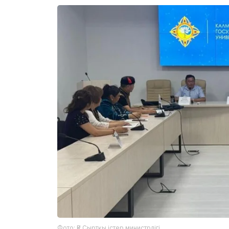
Фото: ҚР Сыртқы істер министрлігі