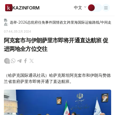
中文
KAZINFORM
热
选举-2026
总统府
任免
事件
国情咨文
跨里海国际运输路线/中间走
点:
07:44, 05 2月 2024
阿克套市与伊朗萨里市即将开通直达航班 促
进两地全方位交往
（哈萨克国际通讯社讯）哈萨克斯坦阿克套市和伊朗马赞德
兰省首府萨里市即将开通了直达航班。