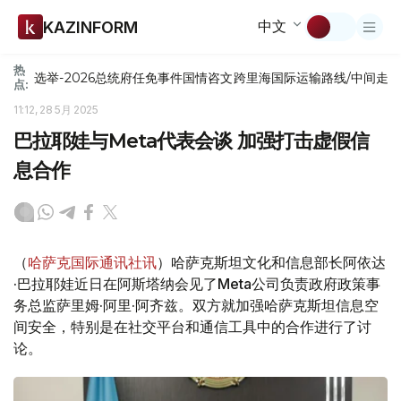
中文
KAZINFORM
热
选举-2026
总统府
任免
事件
国情咨文
跨里海国际运输路线/中间走
点:
11:12, 28 5月 2025
巴拉耶娃与Meta代表会谈 加强打击虚假信
息合作
（
哈萨克国际通讯社讯
）哈萨克斯坦文化和信息部长阿依达
·巴拉耶娃近日在阿斯塔纳会见了Meta公司负责政府政策事
务总监萨里姆·阿里·阿齐兹。双方就加强哈萨克斯坦信息空
间安全，特别是在社交平台和通信工具中的合作进行了讨
论。