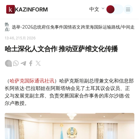
中文
KAZINFORM
热
选举-2026
总统府
任免
事件
国情咨文
跨里海国际运输路线/中间走
点:
13:46, 21 5月 2026
哈土深化人文合作 推动亚萨维文化传播
（
哈萨克国际通讯社讯
）哈萨克斯坦副总理兼文化和信息部
长阿依达·巴拉耶娃在阿斯塔纳会见了土耳其议会议员、正
义与发展党副主席、负责突厥国家合作事务的库尔沙德·佐
尔卢教授。