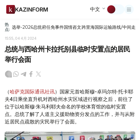
中文
KAZINFORM
热
选举-2026
总统府
任免
事件
国情咨文
跨里海国际运输路线/中间走
点:
15:55, 04 4月 2024
总统与西哈州卡拉托别县临时安置点的居民
举行会面
（
哈萨克国际通讯社讯
）国家元首哈斯穆-卓玛尔特·托卡耶
夫4日乘坐直升机对西哈州水灾区域进行视察之后，前往了
位于以哈斯穆·朱马利耶夫命名的学校体育馆的临时安置
点。总统了解了人道主义援助物资分发点的工作，并与从附
近居民点疏散的灾民举行了会面。