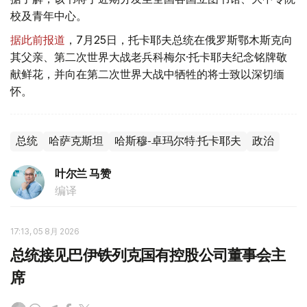
校及青年中心。
据此前报道
，7月25日，托卡耶夫总统在俄罗斯鄂木斯克向
其父亲、第二次世界大战老兵科梅尔·托卡耶夫纪念铭牌敬
献鲜花，并向在第二次世界大战中牺牲的将士致以深切缅
怀。
总统
哈萨克斯坦
哈斯穆-卓玛尔特·托卡耶夫
政治
叶尔兰 马赞
编译
17:13, 05 8月 2026
总统接见巴伊铁列克国有控股公司董事会主
席