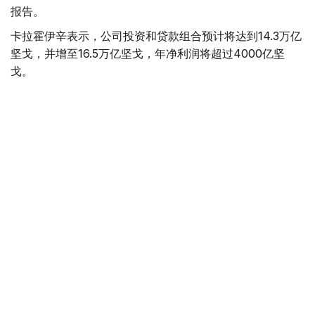
报告。
卡拉霍伊辛表示，公司投资和贷款组合预计将达到14.3万亿
坚戈，并增至16.5万亿坚戈，年净利润将超过4000亿坚
戈。
根据 2025 年的统计结果，在控股公司的支持下，共有77.5
万个家庭（包括1.16万个等候名单上的家庭）获得了住房。
去年，共资助了77个大型项目和2.74万个中小企业项目，
扶持了131家出口型企业。7200家农业生产企业租赁了1.14
万台春播设备。
董事会主席谈到了巴伊铁列克控股公司正在进行的转型以及
新的长期发展战略。该项目旨在向积极主动的投资控股模式
转型，以实现有效的资产管理，为潜在企业创造有利条件，
并提高居民的生活质量。
此外，总统还听取了若干投资项目进展情况的汇报。计划在
年底前向投资委员会提交26个旨在促进进口替代、出口和
基础设施发展的项目，供其审议。