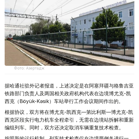
Фото: Азертадж
据哈通社驻外记者报道，上述决定是在阿塞拜疆与格鲁吉亚
铁路部门负责人及两国相关政府机构代表在边境博尤克-凯
西克（Böyük-Kəsik）车站举行工作会议期间作出的。
根据协议，双方将在博尤克-凯西克—第比利斯—博尤克-凯
西克区段实行电力机车全程牵引，无需在边境站拆解和重新
编组列车。同时，双方还决定取消车辆重复技术检查。
按照新的运行机制，列车技术检查仅在边境两侧各进行一