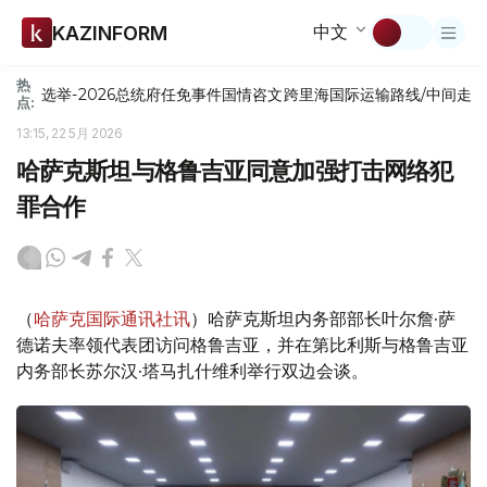
中文
KAZINFORM
热
选举-2026
总统府
任免
事件
国情咨文
跨里海国际运输路线/中间走
点:
13:15, 22 5月 2026
哈萨克斯坦与格鲁吉亚同意加强打击网络犯
罪合作
（
哈萨克国际通讯社讯
）哈萨克斯坦内务部部长叶尔詹·萨
德诺夫率领代表团访问格鲁吉亚，并在第比利斯与格鲁吉亚
内务部长苏尔汉·塔马扎什维利举行双边会谈。