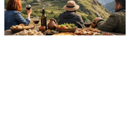
Фото: Kazinform
格鲁吉亚国家旅游管理局数据显示，按访问人数计算，哈萨
克斯坦在各客源国中排名第七，仅次于俄罗斯、土耳其、亚
美尼亚、以色列、阿塞拜疆和乌克兰。
今年1月至6月，格鲁吉亚共接待国际访客273.45万人次，
同比下降2.7%。其中，旅游访问量同比增长0.1%，达到
227.3万人次。
从增幅来看，来自德国的访客增长26.2%，乌克兰增长
22.7%，波兰增长17.4%，中国增长16.7%，哈萨克斯坦增
长6%。