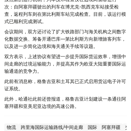
次：自阿塞拜疆驶出的列车在博尤克-凯西克车站接受检
查，返程列车则在第比利斯车站完成检查。目前，该运行模
式已顺利完成测试。
会议期间，双方还讨论了扩大铁路部门与海关机构之间数字
化数据交换、筹备开通巴库—第比利斯方向新增旅客列车，
以及进一步简化边境和海关通关手续等议题。
双方表示，上述协议有望进一步提升国际货运效率，增强中
间走廊的过境运输能力，并提高其作为欧亚大陆重要国际运
输通道的竞争力。
此前有消息称，格鲁吉亚和土耳其已正式启用货运电子许可
证系统。
此外，哈通社此前还曾报道，格鲁吉亚计划建设一条通往阿
塞拜疆和亚美尼亚边境的高速公路。
物流
跨里海国际运输路线/中间走廊
国际
阿塞拜疆
交