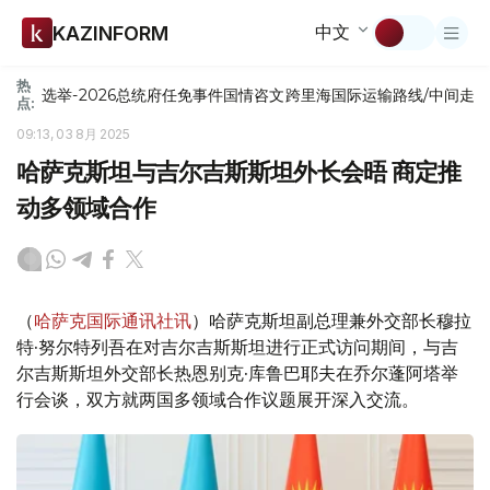
中文
KAZINFORM
热
选举-2026
总统府
任免
事件
国情咨文
跨里海国际运输路线/中间走
点:
09:13, 03 8月 2025
哈萨克斯坦与吉尔吉斯斯坦外长会晤 商定推
动多领域合作
（
哈萨克国际通讯社讯
）哈萨克斯坦副总理兼外交部长穆拉
特·努尔特列吾在对吉尔吉斯斯坦进行正式访问期间，与吉
尔吉斯斯坦外交部长热恩别克·库鲁巴耶夫在乔尔蓬阿塔举
行会谈，双方就两国多领域合作议题展开深入交流。